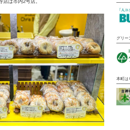
寺店は市内2号店。
グリー
本町は