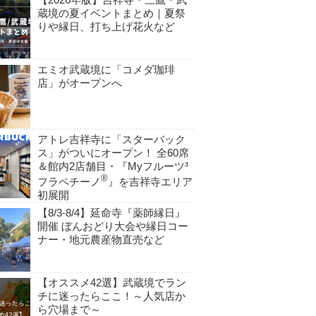
蔵境の夏イベントまとめ｜夏祭
りや縁日、打ち上げ花火など
エミオ武蔵境に「コメダ珈琲
店」がオープンへ
アトレ吉祥寺に「スターバック
ス」がついにオープン！ 全60席
＆館内2店舗目・『Myフルーツ³
®
フラペチーノ
』を吉祥寺エリア
初展開
【8/3-8/4】延命寺『薬師縁日』
開催 ぼんおどり大会や縁日コー
ナー・地元農産物直売など
【オススメ42選】武蔵境でラン
チに迷ったらここ！～人気店か
ら穴場まで～