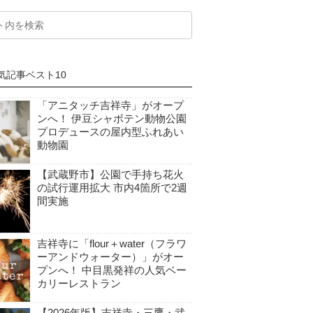
気記事ベスト10
「アニタッチ吉祥寺」がオープ
ンへ！ 伊豆シャボテン動物公園
プロデュースの屋内型ふれあい
動物園
【武蔵野市】公園で手持ち花火
の試行運用拡大 市内4箇所で2週
間実施
吉祥寺に「flour＋water（フラワ
ーアンドウォーター）」がオー
プンへ！ 中目黒発祥の人気ベー
カリーレストラン
【2026年版】吉祥寺・三鷹・武