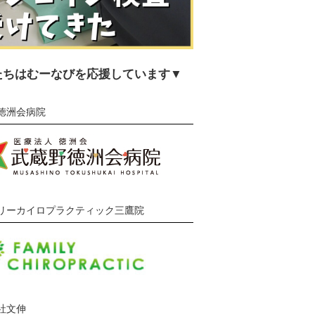
たちはむーなびを応援しています▼
徳洲会病院
リーカイロプラクティック三鷹院
社文伸