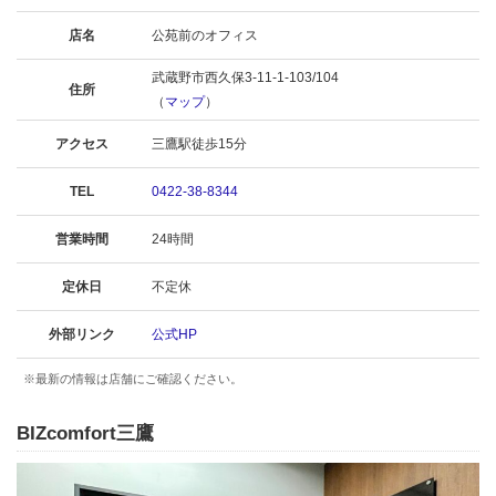
店名
公苑前のオフィス
武蔵野市西久保3-11-1-103/104
住所
（
マップ
）
アクセス
三鷹駅徒歩15分
TEL
0422-38-8344
営業時間
24時間
定休日
不定休
外部リンク
公式HP
※最新の情報は店舗にご確認ください。
BIZcomfort三鷹