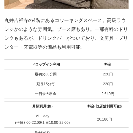
丸井吉祥寺の4階にあるコワーキングスペース。高級ラウ
ンジかのような雰囲気。ブース席もあり。一部有料のドリ
ンクもあるが、ドリンクバーがついており、文房具・プリ
ンター・充電器等の備品も利用可能。
ドロップイン利用
料金
最初の30分間
220円
延長15分毎
220円
一日最大料金
2,640円
月額利用(例)
料金(他店舗利用可能)
ALL day
26,180円
(平日8:00-22:00/土日10:00-22:00)
Weekday