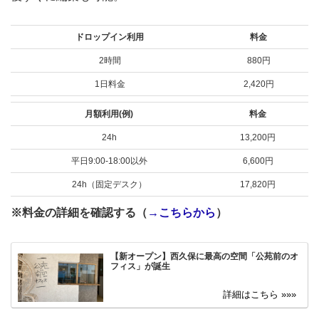
ドロップイン利用
料金
2時間
880円
1日料金
2,420円
月額利用(例)
料金
24h
13,200円
平日9:00-18:00以外
6,600円
24h（固定デスク）
17,820円
※料金の詳細を確認する（
→こちらから
）
【新オープン】西久保に最高の空間「公苑前のオ
フィス」が誕生