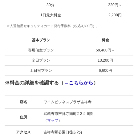
30分
220円～
1日最大料金
2,200円
※入退館用セキュリティカード発行手数料（税込3,300円）。
基本プラン
料金
専用個室プラン
59,400円～
全日プラン
13,200円
土日祝プラン
6,600円
※料金の詳細を確認する（
→こちらから
）
店名
ワイムビジネスプラザ吉祥寺
武蔵野市吉祥寺南町2-2-5-6階
住所
（
マップ
）
アクセス
吉祥寺駅公園口徒歩2分