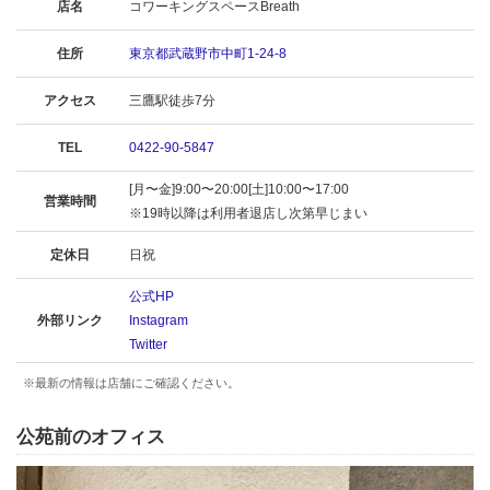
店名
コワーキングスペースBreath
住所
東京都武蔵野市中町1-24-8
アクセス
三鷹駅徒歩7分
TEL
0422-90-5847
[月〜金]9:00〜20:00[土]10:00〜17:00
営業時間
※19時以降は利用者退店し次第早じまい
定休日
日祝
公式HP
外部リンク
Instagram
Twitter
※最新の情報は店舗にご確認ください。
公苑前のオフィス