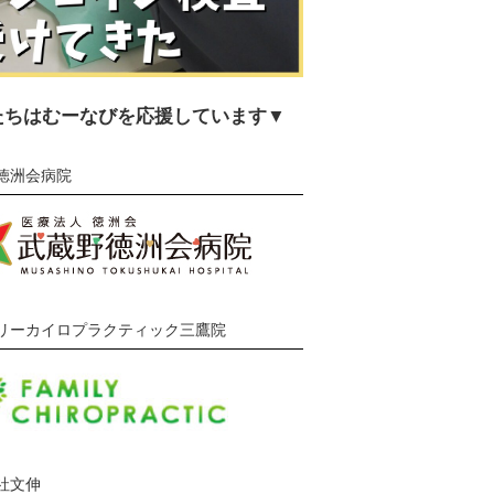
たちはむーなびを応援しています▼
徳洲会病院
リーカイロプラクティック三鷹院
社文伸