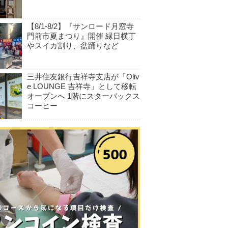
【8/1-8/2】『サンロード月窓寺
門前市夏まつり』開催 縁日横丁
やスイカ割り、盆踊りなど
三井住友銀行吉祥寺支店が「Oliv
e LOUNGE 吉祥寺」として移転
オープンへ 1階にスターバックス
コーヒー