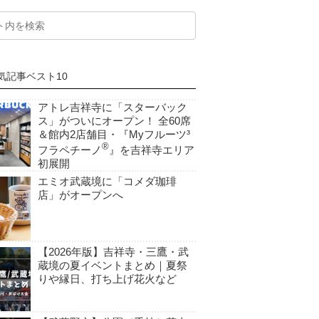
気記事ベスト10
アトレ吉祥寺に「スターバック
ス」がついにオープン！ 全60席
＆館内2店舗目・『Myフルーツ³
®
フラペチーノ
』を吉祥寺エリア
初展開
エミオ武蔵境に「コメダ珈琲
店」がオープンへ
【2026年版】吉祥寺・三鷹・武
蔵境の夏イベントまとめ｜夏祭
りや縁日、打ち上げ花火など