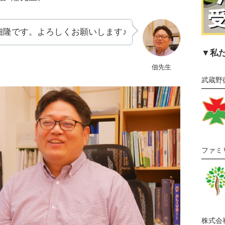
佃隆
です。よろしくお願いします♪
▼私
佃先生
武蔵野
ファミ
株式会