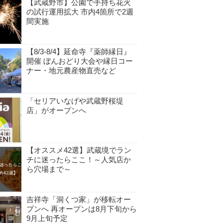
【武蔵野市】公園で手持ち花火
の試行運用拡大 市内4箇所で2週
間実施
【8/3-8/4】延命寺『薬師縁日』
開催 ぼんおどり大会や縁日コー
ナー・地元農産物直売など
「セリアいなげや武蔵野桜堤
店」がオープンへ
【オススメ42選】武蔵境でラン
チに迷ったらここ！～人気店か
ら穴場まで～
吉祥寺「洞くつ家」が移転オー
プンへ 再オープンは8月下旬から
9月上旬予定