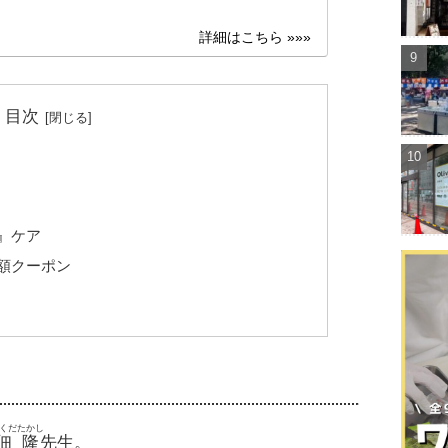
目次
』ケア
額クーポン
くだたかし
佃隆
先生。