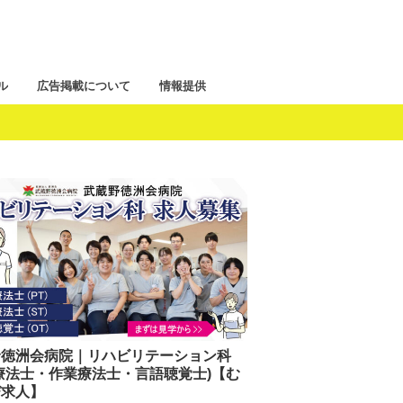
ル
広告掲載について
情報提供
野徳洲会病院｜リハビリテーション科
療法士・作業療法士・言語聴覚士)【む
び求人】