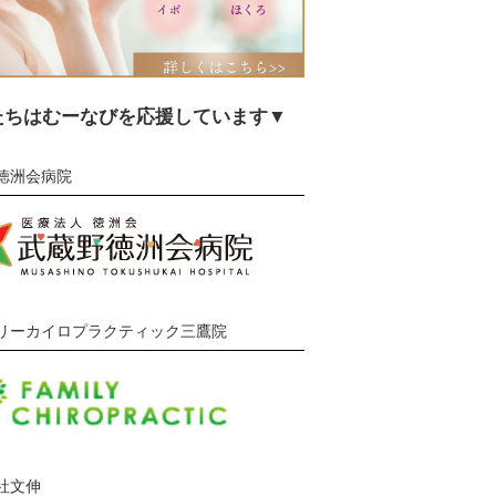
たちはむーなびを応援しています▼
徳洲会病院
リーカイロプラクティック三鷹院
社文伸