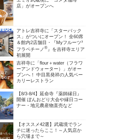
店」がオープンへ
アトレ吉祥寺に「スターバック
ス」がついにオープン！ 全60席
＆館内2店舗目・『Myフルーツ³
®
フラペチーノ
』を吉祥寺エリア
初展開
吉祥寺に「flour＋water（フラワ
ーアンドウォーター）」がオー
プンへ！ 中目黒発祥の人気ベー
カリーレストラン
【8/3-8/4】延命寺『薬師縁日』
開催 ぼんおどり大会や縁日コー
ナー・地元農産物直売など
【オススメ42選】武蔵境でラン
チに迷ったらここ！～人気店か
ら穴場まで～