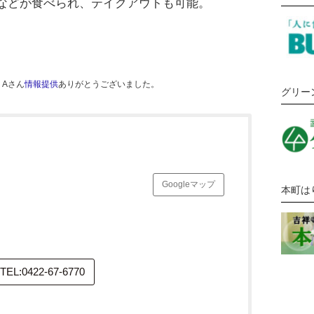
などが食べられ、テイクアウトも可能。
Aさん
情報提供
ありがとうございました。
グリー
Googleマップ
本町は
TEL:0422-67-6770