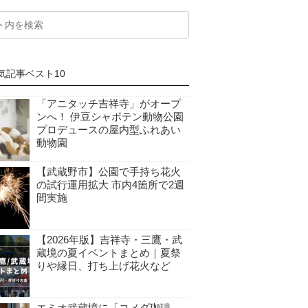
気記事ベスト10
「アニタッチ吉祥寺」がオープ
ンへ！ 伊豆シャボテン動物公園
プロデュースの屋内型ふれあい
動物園
【武蔵野市】公園で手持ち花火
の試行運用拡大 市内4箇所で2週
間実施
【2026年版】吉祥寺・三鷹・武
蔵境の夏イベントまとめ｜夏祭
りや縁日、打ち上げ花火など
エミオ武蔵境に「コメダ珈琲