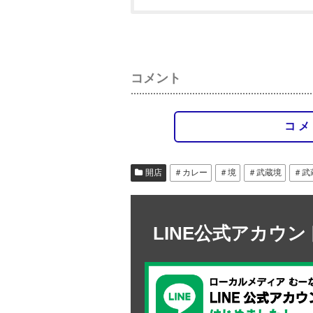
コメント
コメ
開店
＃カレー
＃境
＃武蔵境
＃武
LINE公式アカウ