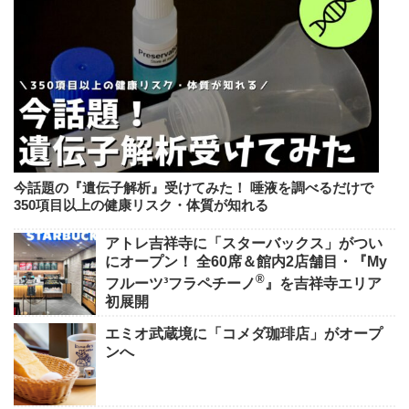
今話題の『遺伝子解析』受けてみた！ 唾液を調べるだけで
350項目以上の健康リスク・体質が知れる
アトレ吉祥寺に「スターバックス」がつい
にオープン！ 全60席＆館内2店舗目・『My
®
フルーツ³フラペチーノ
』を吉祥寺エリア
初展開
エミオ武蔵境に「コメダ珈琲店」がオープ
ンへ