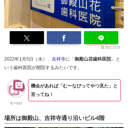
2021.12.15
2022年1月5日（水）、
吉祥寺
に「
御殿山花歯科医院
」と
いう歯科医院が開院するみたいです。
機会があれば「むーなびってやつ見た」と
言ってね！
むーなび
場所は御殿山、吉祥寺通り沿いビル4階