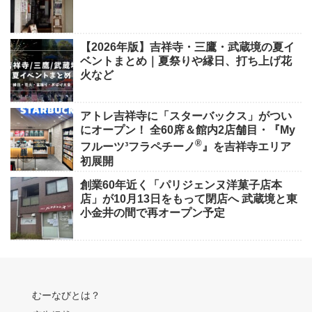
【2026年版】吉祥寺・三鷹・武蔵境の夏イ
ベントまとめ｜夏祭りや縁日、打ち上げ花
火など
アトレ吉祥寺に「スターバックス」がつい
にオープン！ 全60席＆館内2店舗目・『My
®
フルーツ³フラペチーノ
』を吉祥寺エリア
初展開
創業60年近く「パリジェンヌ洋菓子店本
店」が10月13日をもって閉店へ 武蔵境と東
小金井の間で再オープン予定
むーなびとは？