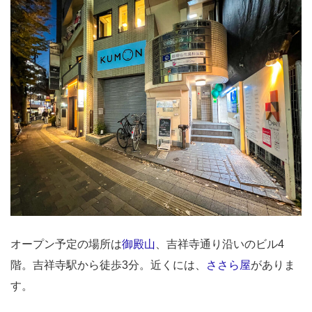
オープン予定の場所は
御殿山
、吉祥寺通り沿いのビル4
階。吉祥寺駅から徒歩3分。近くには、
ささら屋
がありま
す。