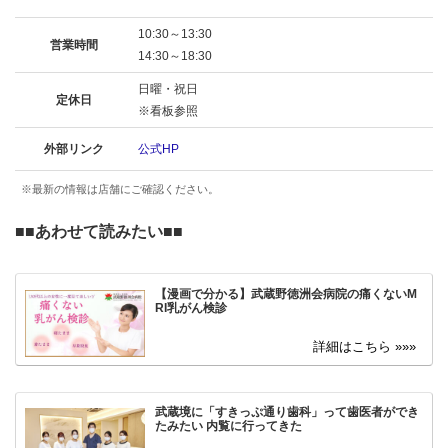
10:30～13:30
営業時間
14:30～18:30
日曜・祝日
定休日
※看板参照
外部リンク
公式HP
※最新の情報は店舗にご確認ください。
■■
あわせて読みたい
■■
【漫画で分かる】武蔵野徳洲会病院の痛くないM
RI乳がん検診
武蔵境に「すきっぷ通り歯科」って歯医者ができ
たみたい 内覧に行ってきた