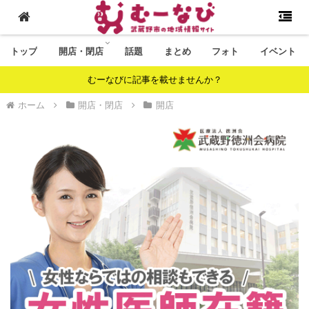
トップ
開店・閉店
話題
まとめ
フォト
イベント
むーなびに記事を載せませんか？
ホーム
開店・閉店
開店