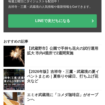
毎週土曜日にダイジェストを配信中！
吉祥寺・三鷹・武蔵境の人気情報や最新情報をGetできます。
LINEで友だちになる
おすすめの記事
【武蔵野市】公園で手持ち花火の試行運用
拡大 市内4箇所で2週間実施
【2026年版】吉祥寺・三鷹・武蔵境の夏イ
ベントまとめ｜夏祭りや縁日、打ち上げ花
火など
エミオ武蔵境に「コメダ珈琲店」がオープ
ンへ