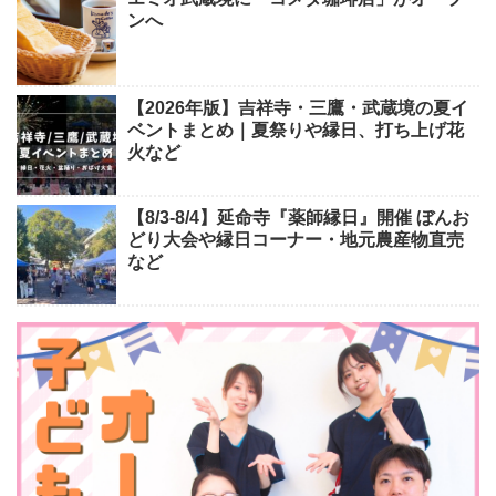
ンへ
【2026年版】吉祥寺・三鷹・武蔵境の夏イ
ベントまとめ｜夏祭りや縁日、打ち上げ花
火など
【8/3-8/4】延命寺『薬師縁日』開催 ぼんお
どり大会や縁日コーナー・地元農産物直売
など