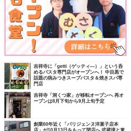
吉祥寺に「getti（ゲッティ―）」という呑
めるパスタ専門店がオープンへ！ 中目黒で
話題の病みつきスープパスタ＆焼きスパ専
門店
吉祥寺「洞くつ家」が移転オープンへ 再オ
ープンは8月下旬から9月上旬予定
創業60年近く「パリジェンヌ洋菓子店本
店」が10月13日をもって閉店へ 武蔵境と東