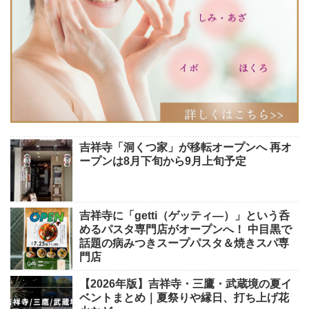
吉祥寺「洞くつ家」が移転オープンへ 再オ
ープンは8月下旬から9月上旬予定
吉祥寺に「getti（ゲッティ―）」という呑
めるパスタ専門店がオープンへ！ 中目黒で
話題の病みつきスープパスタ＆焼きスパ専
門店
【2026年版】吉祥寺・三鷹・武蔵境の夏イ
ベントまとめ｜夏祭りや縁日、打ち上げ花