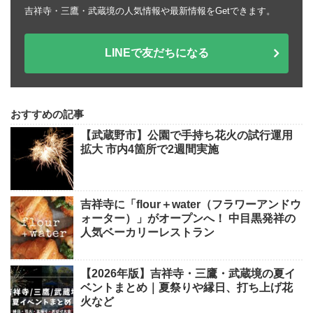
吉祥寺・三鷹・武蔵境の人気情報や最新情報をGetできます。
LINEで友だちになる
おすすめの記事
【武蔵野市】公園で手持ち花火の試行運用
拡大 市内4箇所で2週間実施
吉祥寺に「flour＋water（フラワーアンドウ
ォーター）」がオープンへ！ 中目黒発祥の
人気ベーカリーレストラン
【2026年版】吉祥寺・三鷹・武蔵境の夏イ
ベントまとめ｜夏祭りや縁日、打ち上げ花
火など