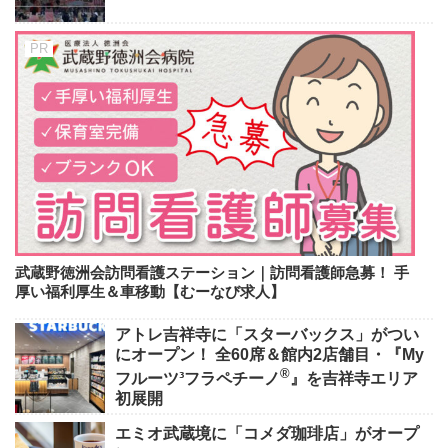
武蔵野徳洲会訪問看護ステーション｜訪問看護師急募！ 手
厚い福利厚生＆車移動【むーなび求人】
アトレ吉祥寺に「スターバックス」がつい
にオープン！ 全60席＆館内2店舗目・『My
®
フルーツ³フラペチーノ
』を吉祥寺エリア
初展開
エミオ武蔵境に「コメダ珈琲店」がオープ