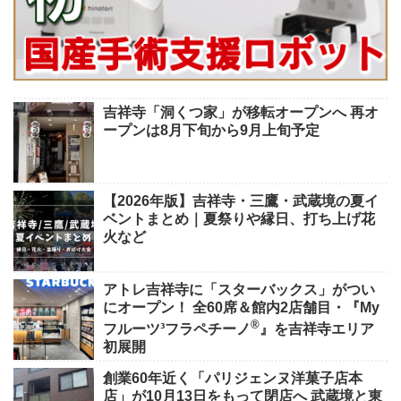
吉祥寺「洞くつ家」が移転オープンへ 再オ
ープンは8月下旬から9月上旬予定
【2026年版】吉祥寺・三鷹・武蔵境の夏イ
ベントまとめ｜夏祭りや縁日、打ち上げ花
火など
アトレ吉祥寺に「スターバックス」がつい
にオープン！ 全60席＆館内2店舗目・『My
®
フルーツ³フラペチーノ
』を吉祥寺エリア
初展開
創業60年近く「パリジェンヌ洋菓子店本
店」が10月13日をもって閉店へ 武蔵境と東