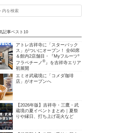
気記事ベスト10
アトレ吉祥寺に「スターバック
ス」がついにオープン！ 全60席
＆館内2店舗目・『Myフルーツ³
®
フラペチーノ
』を吉祥寺エリア
初展開
エミオ武蔵境に「コメダ珈琲
店」がオープンへ
【2026年版】吉祥寺・三鷹・武
蔵境の夏イベントまとめ｜夏祭
りや縁日、打ち上げ花火など