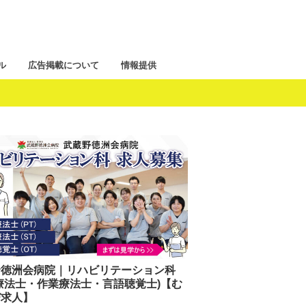
ル
広告掲載について
情報提供
野徳洲会病院｜リハビリテーション科
療法士・作業療法士・言語聴覚士)【む
び求人】