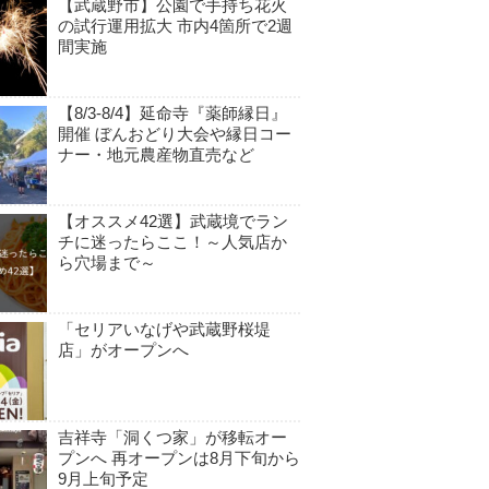
【武蔵野市】公園で手持ち花火
の試行運用拡大 市内4箇所で2週
間実施
【8/3-8/4】延命寺『薬師縁日』
開催 ぼんおどり大会や縁日コー
ナー・地元農産物直売など
【オススメ42選】武蔵境でラン
チに迷ったらここ！～人気店か
ら穴場まで～
「セリアいなげや武蔵野桜堤
店」がオープンへ
吉祥寺「洞くつ家」が移転オー
プンへ 再オープンは8月下旬から
9月上旬予定