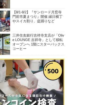
【8/1-8/2】『サンロード月窓寺
門前市夏まつり』開催 縁日横丁
やスイカ割り、盆踊りなど
三井住友銀行吉祥寺支店が「Oliv
e LOUNGE 吉祥寺」として移転
オープンへ 1階にスターバックス
コーヒー