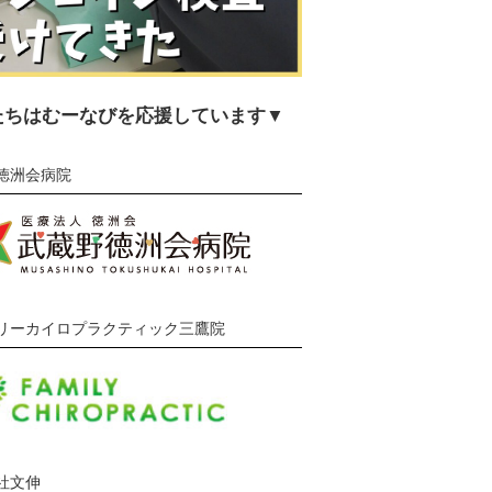
たちはむーなびを応援しています▼
徳洲会病院
リーカイロプラクティック三鷹院
社文伸