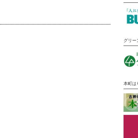
グリー
本町は