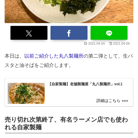
2021.04.04
2021.04.06
本日は、
以前ご紹介した丸八製麺所
の第二弾として、生パ
スタと油そばをご紹介します。
【自家製麺】老舗製麺屋「丸八製麺所」vol.1
売り切れ次第終了、有名ラーメン店でも使わ
れる自家製麺