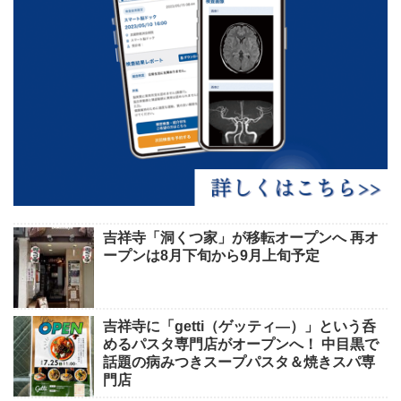
吉祥寺「洞くつ家」が移転オープンへ 再オ
ープンは8月下旬から9月上旬予定
吉祥寺に「getti（ゲッティ―）」という呑
めるパスタ専門店がオープンへ！ 中目黒で
話題の病みつきスープパスタ＆焼きスパ専
門店