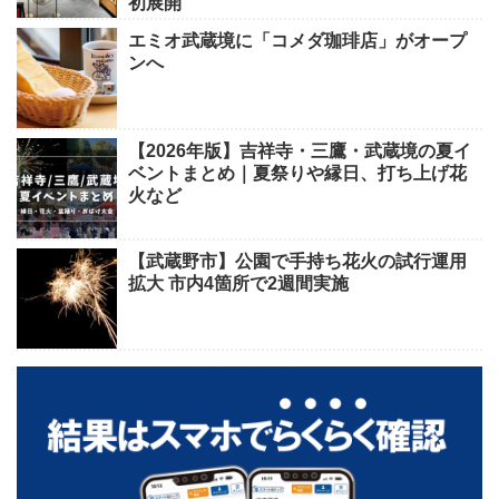
初展開
エミオ武蔵境に「コメダ珈琲店」がオープ
ンへ
【2026年版】吉祥寺・三鷹・武蔵境の夏イ
ベントまとめ｜夏祭りや縁日、打ち上げ花
火など
【武蔵野市】公園で手持ち花火の試行運用
拡大 市内4箇所で2週間実施