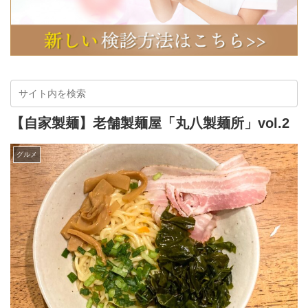
【自家製麺】老舗製麺屋「丸八製麺所」vol.2
グルメ