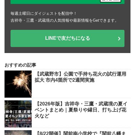
毎週土曜日にダイジェストを配信中！
吉祥寺・三鷹・武蔵境の人気情報や最新情報をGetできます。
LINEで友だちになる
おすすめの記事
【武蔵野市】公園で手持ち花火の試行運用
拡大 市内4箇所で2週間実施
【2026年版】吉祥寺・三鷹・武蔵境の夏イ
ベントまとめ｜夏祭りや縁日、打ち上げ花
火など
【8/22開催】関前南小学校で『関前八幡ま