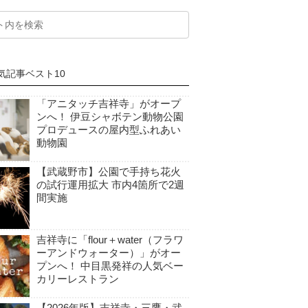
気記事ベスト10
「アニタッチ吉祥寺」がオープ
ンへ！ 伊豆シャボテン動物公園
プロデュースの屋内型ふれあい
動物園
【武蔵野市】公園で手持ち花火
の試行運用拡大 市内4箇所で2週
間実施
吉祥寺に「flour＋water（フラワ
ーアンドウォーター）」がオー
プンへ！ 中目黒発祥の人気ベー
カリーレストラン
【2026年版】吉祥寺・三鷹・武