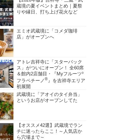
蔵境の夏イベントまとめ｜夏祭
りや縁日、打ち上げ花火など
エミオ武蔵境に「コメダ珈琲
店」がオープンへ
アトレ吉祥寺に「スターバック
ス」がついにオープン！ 全60席
＆館内2店舗目・『Myフルーツ³
®
フラペチーノ
』を吉祥寺エリア
初展開
武蔵境に「アオイのタイ弁当」
というお店がオープンしてた
【オススメ42選】武蔵境でラン
チに迷ったらここ！～人気店か
ら穴場まで～