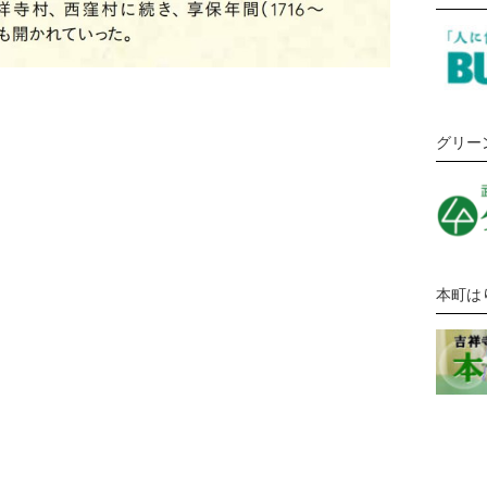
グリー
本町は