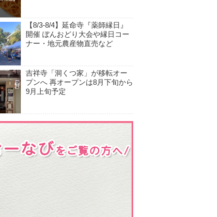
【8/3-8/4】延命寺『薬師縁日』
開催 ぼんおどり大会や縁日コー
ナー・地元農産物直売など
吉祥寺「洞くつ家」が移転オー
プンへ 再オープンは8月下旬から
9月上旬予定