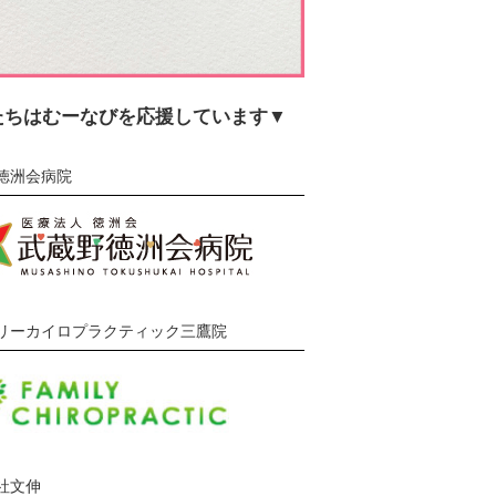
たちはむーなびを応援しています▼
徳洲会病院
リーカイロプラクティック三鷹院
社文伸