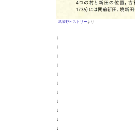
武蔵野ヒストリー
より
↓
↓
↓
↓
↓
↓
↓
↓
↓
↓
↓