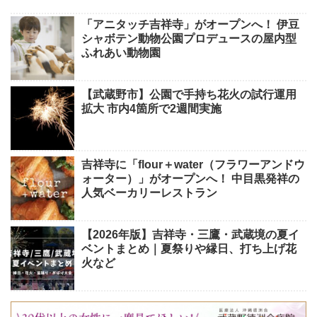
「アニタッチ吉祥寺」がオープンへ！ 伊豆
シャボテン動物公園プロデュースの屋内型
ふれあい動物園
【武蔵野市】公園で手持ち花火の試行運用
拡大 市内4箇所で2週間実施
吉祥寺に「flour＋water（フラワーアンドウ
ォーター）」がオープンへ！ 中目黒発祥の
人気ベーカリーレストラン
【2026年版】吉祥寺・三鷹・武蔵境の夏イ
ベントまとめ｜夏祭りや縁日、打ち上げ花
火など