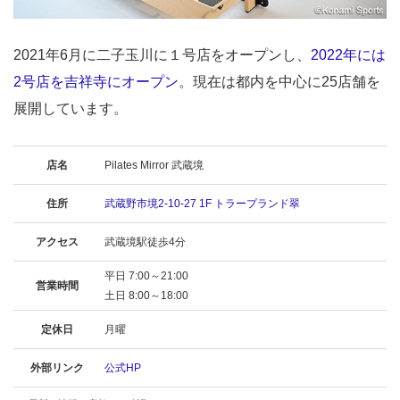
2021年6月に二子玉川に１号店をオープンし、
2022年には
2号店を吉祥寺にオープン
。現在は都内を中心に25店舗を
展開しています。
店名
Pilates Mirror 武蔵境
住所
武蔵野市境2-10-27 1F トラープランド翠
アクセス
武蔵境駅徒歩4分
平日 7:00～21:00
営業時間
土日 8:00～18:00
定休日
月曜
外部リンク
公式HP