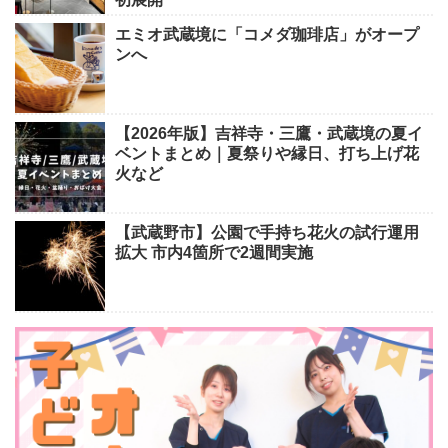
エミオ武蔵境に「コメダ珈琲店」がオープ
ンへ
【2026年版】吉祥寺・三鷹・武蔵境の夏イ
ベントまとめ｜夏祭りや縁日、打ち上げ花
火など
【武蔵野市】公園で手持ち花火の試行運用
拡大 市内4箇所で2週間実施