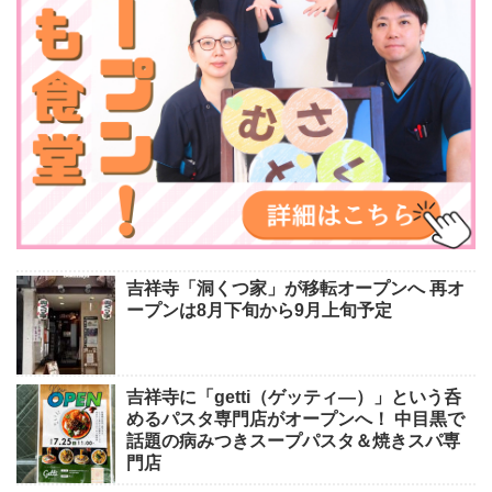
吉祥寺「洞くつ家」が移転オープンへ 再オ
ープンは8月下旬から9月上旬予定
吉祥寺に「getti（ゲッティ―）」という呑
めるパスタ専門店がオープンへ！ 中目黒で
話題の病みつきスープパスタ＆焼きスパ専
門店