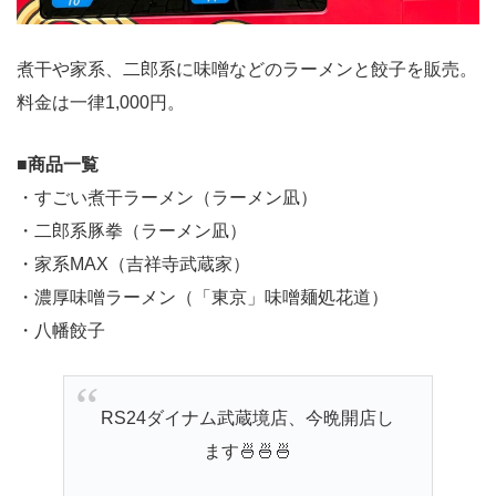
煮干や家系、二郎系に味噌などのラーメンと餃子を販売。
料金は一律1,000円。
■
商品一覧
・すごい煮干ラーメン（ラーメン凪）
・二郎系豚拳（ラーメン凪）
・家系MAX（吉祥寺武蔵家）
・濃厚味噌ラーメン（「東京」味噌麺処花道）
・八幡餃子
RS24ダイナム武蔵境店、今晩開店し
ます🍜🍜🍜