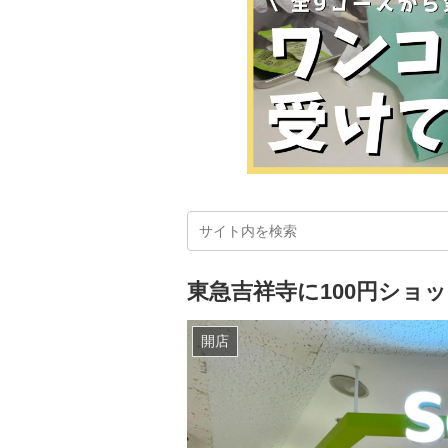
東急吉祥寺に100円ショ
開店