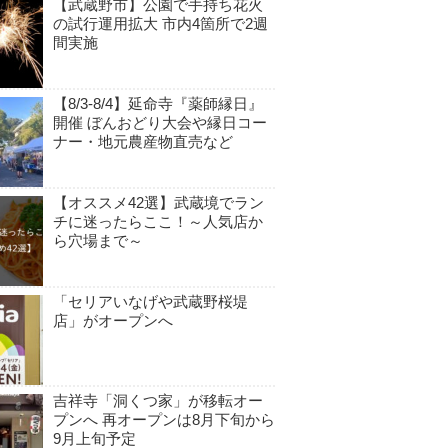
【武蔵野市】公園で手持ち花火
の試行運用拡大 市内4箇所で2週
間実施
【8/3-8/4】延命寺『薬師縁日』
開催 ぼんおどり大会や縁日コー
ナー・地元農産物直売など
【オススメ42選】武蔵境でラン
チに迷ったらここ！～人気店か
ら穴場まで～
「セリアいなげや武蔵野桜堤
店」がオープンへ
吉祥寺「洞くつ家」が移転オー
プンへ 再オープンは8月下旬から
9月上旬予定