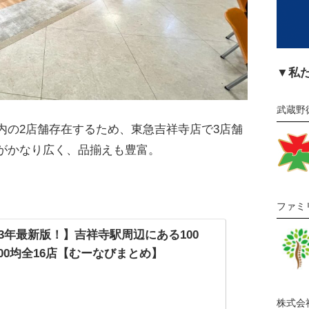
▼私
武蔵野
内の2店舗存在するため、東急吉祥寺店で3店舗
がかなり広く、品揃えも豊富。
ファミ
23年最新版！】吉祥寺駅周辺にある100
00均全16店【むーなびまとめ】
株式会