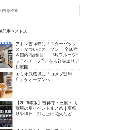
気記事ベスト10
アトレ吉祥寺に「スターバック
ス」がついにオープン！ 全60席
＆館内2店舗目・『Myフルーツ³
®
フラペチーノ
』を吉祥寺エリア
初展開
エミオ武蔵境に「コメダ珈琲
店」がオープンへ
【2026年版】吉祥寺・三鷹・武
蔵境の夏イベントまとめ｜夏祭
りや縁日、打ち上げ花火など