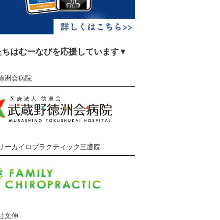
たちはむーなびを応援しています▼
徳洲会病院
リーカイロプラクティック三鷹院
社文伸