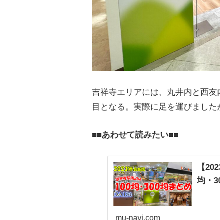
吉祥寺エリアには、丸井内と西友
目となる。実際に足を運びました
■■
あわせて読みたい
■■
【20
均・3
mu-navi.com