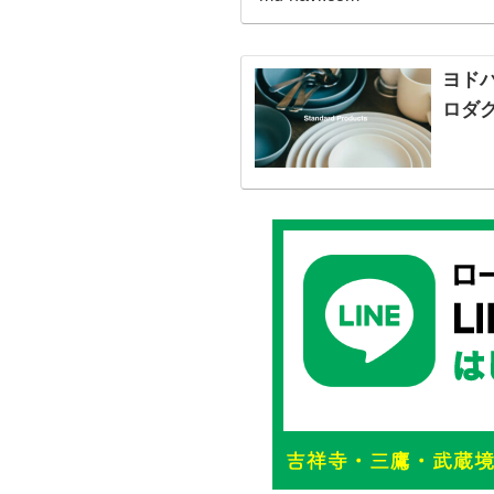
ヨド
ロダ