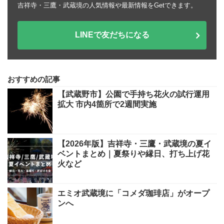
吉祥寺・三鷹・武蔵境の人気情報や最新情報をGetできます。
LINEで友だちになる
おすすめの記事
【武蔵野市】公園で手持ち花火の試行運用
拡大 市内4箇所で2週間実施
【2026年版】吉祥寺・三鷹・武蔵境の夏イ
ベントまとめ｜夏祭りや縁日、打ち上げ花
火など
エミオ武蔵境に「コメダ珈琲店」がオープ
ンへ