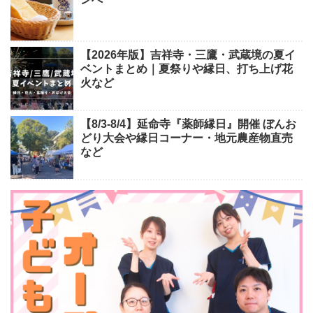
【2026年版】吉祥寺・三鷹・武蔵境の夏イ
ベントまとめ｜夏祭りや縁日、打ち上げ花
火など
【8/3-8/4】延命寺『薬師縁日』開催 ぼんお
どり大会や縁日コーナー・地元農産物直売
など