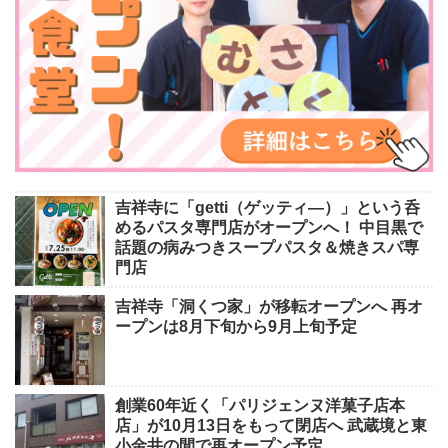
吉祥寺に「getti（ゲッティ―）」という呑
めるパスタ専門店がオープンへ！ 中目黒で
話題の病みつきスープパスタ＆焼きスパ専
門店
吉祥寺「洞くつ家」が移転オープンへ 再オ
ープンは8月下旬から9月上旬予定
創業60年近く「パリジェンヌ洋菓子店本
店」が10月13日をもって閉店へ 武蔵境と東
小金井の間で再オープン予定