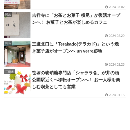
2024.03.02
開店
吉祥寺に「お茶とお菓子 横尾」が復活オープ
ンへ！ お菓子とお茶が楽しめるカフェ
2024.02.29
開店
三鷹北口に「Terakado(テラカド)」という焼
き菓子店がオープンへ un verre跡地
2024.02.23
三鷹市
笹塚の琥珀糖専門店「シャララ舎」が井の頭
公園駅近くへ移転オープンへ！ お一人様を楽
しむ喫茶としても営業
2024.01.15