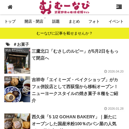
トップ
開店・閉店
話題
まとめ
フォト
イベント
むーなびに記事を載せませんか？
＃お菓子
閉店
三鷹北口「むさしのルビー」が5月2日をもっ
て閉店へ
2026.04.20
開店
吉祥寺「エイミーズ・ベイクショップ」がカ
フェ併設店として西荻窪から移転オープン！
ニューヨークスタイルの焼き菓子８種をご紹
介
2026.01.28
グルメ
西久保「5 1/2 GOHAN BAKERY」｜新たに
オープンした国産米粉100％のパン屋の人気