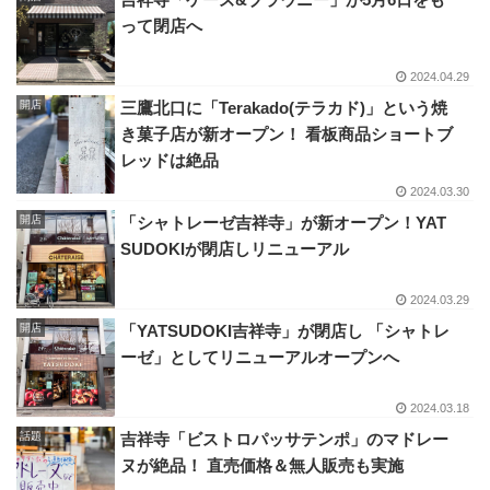
って閉店へ
2024.04.29
開店
三鷹北口に「Terakado(テラカド)」という焼
き菓子店が新オープン！ 看板商品ショートブ
レッドは絶品
2024.03.30
開店
「シャトレーゼ吉祥寺」が新オープン！YAT
SUDOKIが閉店しリニューアル
2024.03.29
開店
「YATSUDOKI吉祥寺」が閉店し 「シャトレ
ーゼ」としてリニューアルオープンへ
2024.03.18
話題
吉祥寺「ビストロパッサテンポ」のマドレー
ヌが絶品！ 直売価格＆無人販売も実施