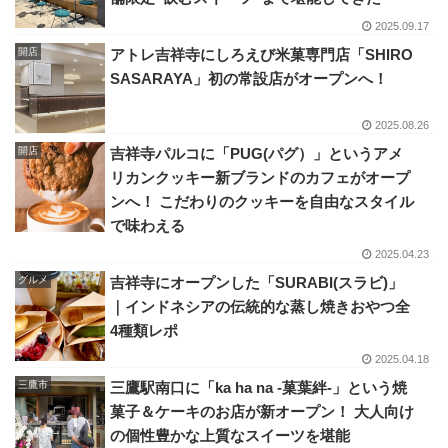
2025.09.17
開店
アトレ吉祥寺にしろえび米菓専門店「SHIRO
SASARAYA」初の常設店がオープンへ！
2025.08.26
開店
吉祥寺パルコに「PUG(パグ）」というアメ
リカンクッキー新ブランドのカフェがオープ
ンへ！ こだわりのクッキーを自由なスタイル
で味わえる
2025.04.23
グルメ
吉祥寺にオープンした「SURABI(スラビ)」
｜インドネシアの伝統的な蒸し焼きおやつ全
4種類レポ
2025.04.18
三鷹市
三鷹駅南口に「ka ha na -菓葉絆-」という焼
菓子＆ケーキのお店が新オープン！ 大人向け
の個性豊かな上質なスイーツを堪能