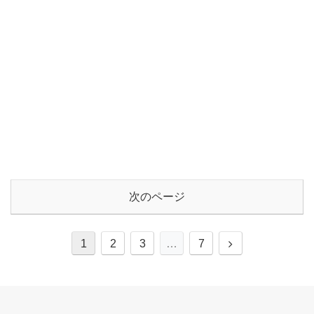
次のページ
次
1
2
3
…
7
へ