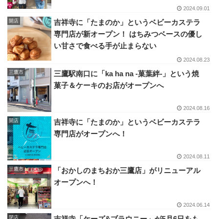
2024.09.01
開店
吉祥寺に「たまのか」というベビーカステラ
専門店が新オープン！ はちみつベースの優し
い甘さで食べる手が止まらない
2024.08.23
三鷹市
三鷹駅南口に「ka ha na -菓葉絆-」という焼
菓子＆ケーキのお店がオープンへ
2024.08.16
開店
吉祥寺に「たまのか」というベビーカステラ
専門店がオープンへ！
2024.08.11
三鷹市
「おかしのまちおか三鷹店」がリニューアル
オープンへ！
2024.06.14
閉店
吉祥寺「ケーズ&ブラウニー」が5月6日をも