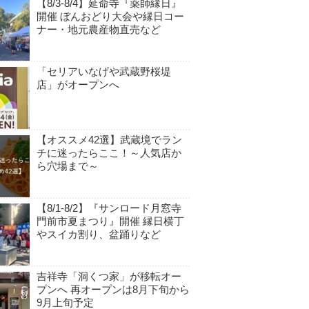
【8/3-8/4】延命寺『薬師縁日』
開催 ぼんおどり大会や縁日コー
ナー・地元農産物直売など
「セリアいなげや武蔵野桜堤
店」がオープンへ
【オススメ42選】武蔵境でラン
チに迷ったらここ！～人気店か
ら穴場まで～
【8/1-8/2】『サンロード月窓寺
門前市夏まつり』開催 縁日横丁
やスイカ割り、盆踊りなど
吉祥寺「洞くつ家」が移転オー
プンへ 再オープンは8月下旬から
9月上旬予定