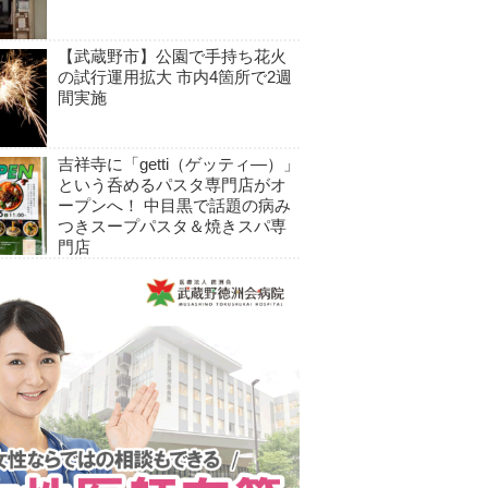
【武蔵野市】公園で手持ち花火
の試行運用拡大 市内4箇所で2週
間実施
吉祥寺に「getti（ゲッティ―）」
という呑めるパスタ専門店がオ
ープンへ！ 中目黒で話題の病み
つきスープパスタ＆焼きスパ専
門店