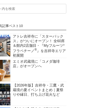
気記事ベスト10
アトレ吉祥寺に「スターバック
ス」がついにオープン！ 全60席
＆館内2店舗目・『Myフルーツ³
®
フラペチーノ
』を吉祥寺エリア
初展開
エミオ武蔵境に「コメダ珈琲
店」がオープンへ
【2026年版】吉祥寺・三鷹・武
蔵境の夏イベントまとめ｜夏祭
りや縁日、打ち上げ花火など