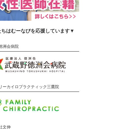
たちはむーなびを応援しています▼
徳洲会病院
リーカイロプラクティック三鷹院
社文伸