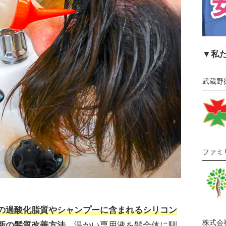
▼私
武蔵野
ファミ
の過酸化脂質やシャンプーに含まれるシリコン
株式会
新の髪質改善方法
。温かい専用液を髪全体に馴