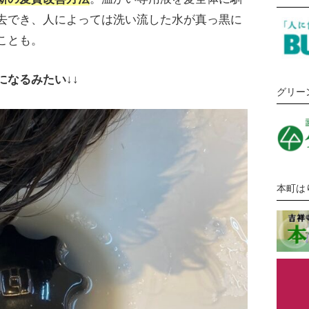
去でき、人によっては洗い流した水が真っ黒に
ことも。
なるみたい↓↓
グリー
本町は