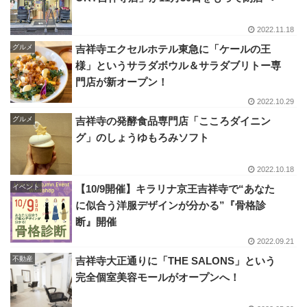
2022.11.18
グルメ
吉祥寺エクセルホテル東急に「ケールの王
様」というサラダボウル＆サラダブリトー専
門店が新オープン！
2022.10.29
グルメ
吉祥寺の発酵食品専門店「こころダイニン
グ」のしょうゆもろみソフト
2022.10.18
イベント
【10/9開催】キラリナ京王吉祥寺で“あなた
に似合う洋服デザインが分かる”『骨格診
断』開催
2022.09.21
不動産
吉祥寺大正通りに「THE SALONS」という
完全個室美容モールがオープンへ！