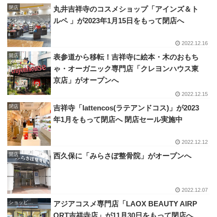
閉店
丸井吉祥寺のコスメショップ「アインズ＆ト
ルペ 」が2023年1月15日をもって閉店へ
2022.12.16
開店
表参道から移転！吉祥寺に絵本・木のおもち
ゃ・オーガニック専門店「クレヨンハウス東
京店」がオープンへ
2022.12.15
閉店
吉祥寺「lattencos(ラテアンドコス)」が2023
年1月をもって閉店へ 閉店セール実施中
2022.12.12
開店
西久保に「みらさぽ整骨院」がオープンへ
2022.12.07
ショッピング
アジアコスメ専門店「LAOX BEAUTY AIRP
ORT吉祥寺店」が11月30日をもって閉店へ