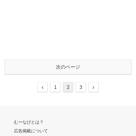
次のページ
前
次
1
2
3
へ
へ
むーなびとは？
広告掲載について