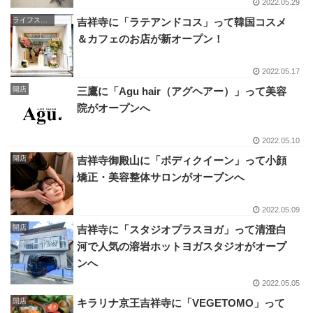
2022.05.29
ライフスタイル
吉祥寺に「ラテアンドコス」って韓国コスメ
＆カフェのお店が新オープン！
2022.05.17
開店
三鷹に「Agu hair（アグヘアー）」って美容
院がオープンへ
2022.05.10
開店
吉祥寺御殿山に「ボディクイーン」って小顔
矯正・美容整体サロンがオープンへ
2022.05.09
開店
吉祥寺に「スタジオプラスヨガ」って清澄白
河で人気の溶岩ホットヨガスタジオがオープ
ンへ
2022.05.05
開店
キラリナ京王吉祥寺に「VEGETOMO」って