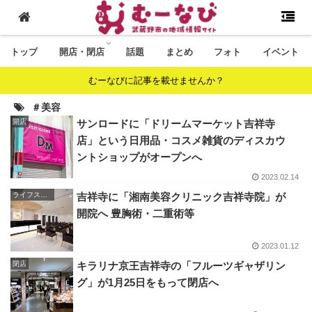
トップ
開店・閉店
話題
まとめ
フォト
イベント
むーなびに記事を載せませんか？
＃美容
開店
サンロードに「ドリームマーケット吉祥寺
店」という日用品・コスメ雑貨のディスカウ
ントショップがオープンへ
2023.02.14
ライフスタイル
吉祥寺に「湘南美容クリニック吉祥寺院」が
開院へ 豊胸術・二重術等
2023.01.12
閉店
キラリナ京王吉祥寺の「フルーツギャザリン
グ」が1月25日をもって閉店へ