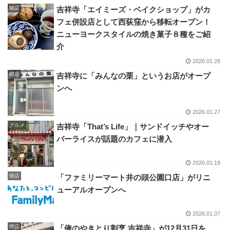
開店
吉祥寺「エイミーズ・ベイクショップ」がカ
フェ併設店として西荻窪から移転オープン！
ニューヨークスタイルの焼き菓子８種をご紹
介
2026.01.28
開店
吉祥寺に「みんなの栗」というお店がオープ
ンへ
2026.01.27
グルメ
吉祥寺「That’s Life」｜サンドイッチやオー
バーライスが話題のカフェに潜入
2026.01.19
開店
「ファミリーマート井の頭公園口店」がリニ
ューアルオープンへ
2026.01.07
閉店
「俺のやきとり割烹 吉祥寺」が12月31日を