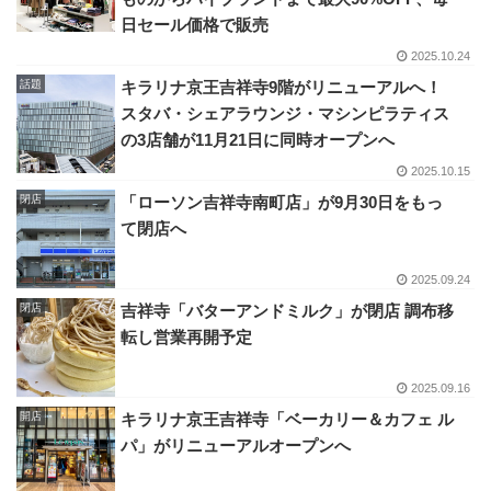
日セール価格で販売
2025.10.24
話題
キラリナ京王吉祥寺9階がリニューアルへ！
スタバ・シェアラウンジ・マシンピラティス
の3店舗が11月21日に同時オープンへ
2025.10.15
閉店
「ローソン吉祥寺南町店」が9月30日をもっ
て閉店へ
2025.09.24
閉店
吉祥寺「バターアンドミルク」が閉店 調布移
転し営業再開予定
2025.09.16
開店
キラリナ京王吉祥寺「ベーカリー＆カフェ ル
パ」がリニューアルオープンへ