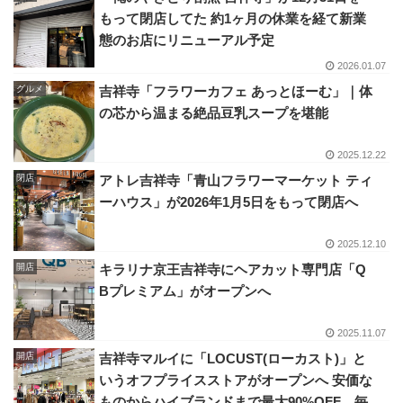
もって閉店してた 約1ヶ月の休業を経て新業
態のお店にリニューアル予定
2026.01.07
グルメ
吉祥寺「フラワーカフェ あっとほーむ」｜体
の芯から温まる絶品豆乳スープを堪能
2025.12.22
閉店
アトレ吉祥寺「青山フラワーマーケット ティ
ーハウス」が2026年1月5日をもって閉店へ
2025.12.10
開店
キラリナ京王吉祥寺にヘアカット専門店「Q
Bプレミアム」がオープンへ
2025.11.07
開店
吉祥寺マルイに「LOCUST(ローカスト)」と
いうオフプライスストアがオープンへ 安価な
ものからハイブランドまで最大90%OFF、毎