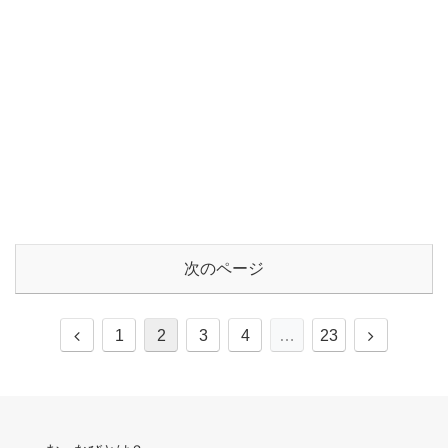
次のページ
前
次
1
2
3
4
…
23
へ
へ