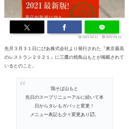
2021.04.11
2022.04.12
先月３月３１日にぴあ株式会社より発行された『東京最高
のレストラン２０２１』に三鷹の焼鳥山もとが掲載されて
いるとのこと。
鶏そば山もと
先日のスープリニューアルに続いて本
日からタレもガバッと変更！
メニュー表記も少々変更あり〼。