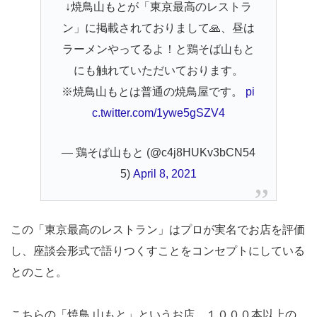
↓焼鳥山もとが「東京最高のレストラ
ン」に掲載されておりまして🙏、昼は
ラーメンやってるよ！と鶏そば山もと
にも触れていただいております。
※焼鳥山もとは普通の焼鳥屋です。
pi
c.twitter.com/1ywe5gSZV4
— 鶏そば山もと (@c4j8HUKv3bCN54
5)
April 8, 2021
この「東京最高のレストラン」はプロが実名でお店を評価
し、座談会形式で語りつくすことをコンセプトにしている
とのこと。
こちらの「焼鳥 山もと」というお店、１０００本以上の