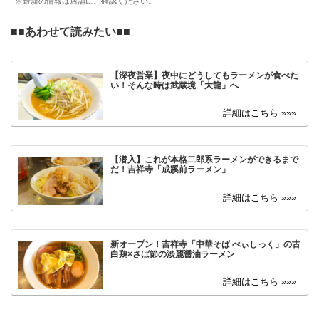
※最新の情報は店舗にご確認ください。
■■あわせて読みたい■■
【深夜営業】夜中にどうしてもラーメンが食べた
い！そんな時は武蔵境「大龍」へ
【潜入】これが本格二郎系ラーメンができるまで
だ！吉祥寺「成蹊前ラーメン」
新オープン！吉祥寺「中華そば べぃしっく」の古
白鶏×さば節の淡麗醤油ラーメン