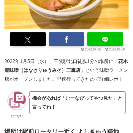
2022.01.05
2022.01.06
2022年1月5日（水）、三鷹駅北口徒歩1分の場所に「
花木
流味噌（はなきりゅうみそ）三鷹店
」という味噌ラーメン
店がオープンしました。早速行ってきたので詳細レポ！
機会があれば「むーなびってやつ見た」と
言ってね！
むーなび
場所は駅前ロータリー近く よしきゅう跡地