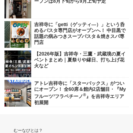
ープンは8月下旬から9月上旬予定
吉祥寺に「getti（ゲッティ―）」という呑
めるパスタ専門店がオープンへ！ 中目黒で
話題の病みつきスープパスタ＆焼きスパ専
門店
【2026年版】吉祥寺・三鷹・武蔵境の夏イ
ベントまとめ｜夏祭りや縁日、打ち上げ花
火など
アトレ吉祥寺に「スターバックス」がつい
にオープン！ 全60席＆館内2店舗目・『My
®
フルーツ³フラペチーノ
』を吉祥寺エリア
初展開
むーなびとは？