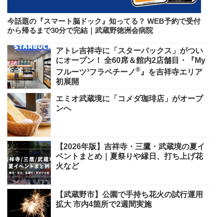
今話題の『スマート脳ドック』知ってる？ WEB予約で受付
から帰るまで30分で完結｜武蔵野徳洲会病院
アトレ吉祥寺に「スターバックス」がつい
にオープン！ 全60席＆館内2店舗目・『My
®
フルーツ³フラペチーノ
』を吉祥寺エリア
初展開
エミオ武蔵境に「コメダ珈琲店」がオープ
ンへ
【2026年版】吉祥寺・三鷹・武蔵境の夏イ
ベントまとめ｜夏祭りや縁日、打ち上げ花
火など
【武蔵野市】公園で手持ち花火の試行運用
拡大 市内4箇所で2週間実施