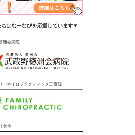
たちはむーなびを応援しています▼
徳洲会病院
リーカイロプラクティック三鷹院
社文伸