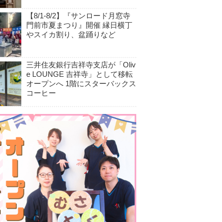
【8/1-8/2】『サンロード月窓寺
門前市夏まつり』開催 縁日横丁
やスイカ割り、盆踊りなど
三井住友銀行吉祥寺支店が「Oliv
e LOUNGE 吉祥寺」として移転
オープンへ 1階にスターバックス
コーヒー