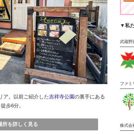
▼私
武蔵野
ファミ
リア。以前ご紹介した
吉祥寺公園
の裏手にある
徒歩6分。
場所を詳しく見る
株式会