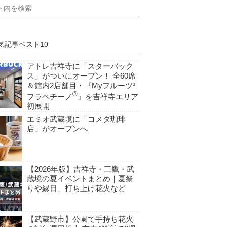
気記事ベスト10
アトレ吉祥寺に「スターバック
ス」がついにオープン！ 全60席
＆館内2店舗目・『Myフルーツ³
®
フラペチーノ
』を吉祥寺エリア
初展開
エミオ武蔵境に「コメダ珈琲
店」がオープンへ
【2026年版】吉祥寺・三鷹・武
蔵境の夏イベントまとめ｜夏祭
りや縁日、打ち上げ花火など
【武蔵野市】公園で手持ち花火