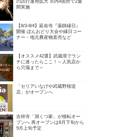
の試行運用拡大 市内4箇所で2週
間実施
【8/3-8/4】延命寺『薬師縁日』
開催 ぼんおどり大会や縁日コー
ナー・地元農産物直売など
【オススメ42選】武蔵境でラン
チに迷ったらここ！～人気店か
ら穴場まで～
「セリアいなげや武蔵野桜堤
店」がオープンへ
吉祥寺「洞くつ家」が移転オー
プンへ 再オープンは8月下旬から
9月上旬予定