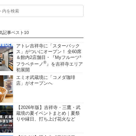
気記事ベスト10
アトレ吉祥寺に「スターバック
ス」がついにオープン！ 全60席
＆館内2店舗目・『Myフルーツ³
®
フラペチーノ
』を吉祥寺エリア
初展開
エミオ武蔵境に「コメダ珈琲
店」がオープンへ
【2026年版】吉祥寺・三鷹・武
蔵境の夏イベントまとめ｜夏祭
りや縁日、打ち上げ花火など