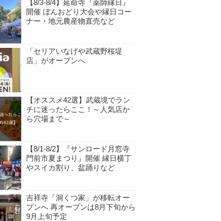
【8/3-8/4】延命寺『薬師縁日』
開催 ぼんおどり大会や縁日コー
ナー・地元農産物直売など
「セリアいなげや武蔵野桜堤
店」がオープンへ
【オススメ42選】武蔵境でラン
チに迷ったらここ！～人気店か
ら穴場まで～
【8/1-8/2】『サンロード月窓寺
門前市夏まつり』開催 縁日横丁
やスイカ割り、盆踊りなど
吉祥寺「洞くつ家」が移転オー
プンへ 再オープンは8月下旬から
9月上旬予定