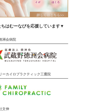
たちはむーなびを応援しています▼
徳洲会病院
リーカイロプラクティック三鷹院
社文伸