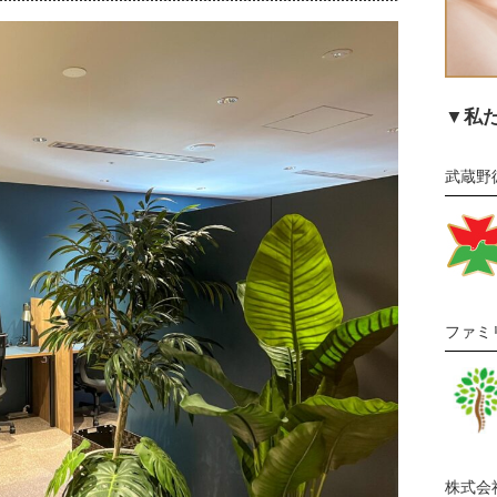
▼私
武蔵野
ファミ
株式会