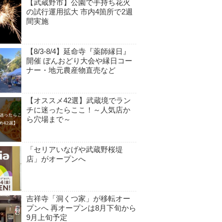
【武蔵野市】公園で手持ち花火
の試行運用拡大 市内4箇所で2週
間実施
【8/3-8/4】延命寺『薬師縁日』
開催 ぼんおどり大会や縁日コー
ナー・地元農産物直売など
【オススメ42選】武蔵境でラン
チに迷ったらここ！～人気店か
ら穴場まで～
「セリアいなげや武蔵野桜堤
店」がオープンへ
吉祥寺「洞くつ家」が移転オー
プンへ 再オープンは8月下旬から
9月上旬予定