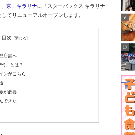
り、
京王キラリナ
に『スターバックス キラリナ
としてリニューアルオープンします。
目次
型店舗へ
ナ™)」とは？
インがこちら
始
券が必要
んできた