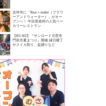
吉祥寺に「flour＋water（フラワ
ーアンドウォーター）」がオー
プンへ！ 中目黒発祥の人気ベー
カリーレストラン
【8/1-8/2】『サンロード月窓寺
門前市夏まつり』開催 縁日横丁
やスイカ割り、盆踊りなど