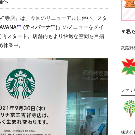
舗へ
吉祥寺店』は、今回のリニューアルに伴い、スタ
AVANA
™
(ティバーナ™)
」のメニューをメイ
▼私
して再スタート。店舗内もより快適な空間を目指
め休業中。
武蔵野
ファミ
株式会