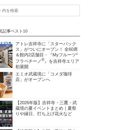
気記事ベスト10
アトレ吉祥寺に「スターバック
ス」がついにオープン！ 全60席
＆館内2店舗目・『Myフルーツ³
®
フラペチーノ
』を吉祥寺エリア
初展開
エミオ武蔵境に「コメダ珈琲
店」がオープンへ
【2026年版】吉祥寺・三鷹・武
蔵境の夏イベントまとめ｜夏祭
りや縁日、打ち上げ花火など