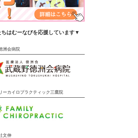
たちはむーなびを応援しています▼
徳洲会病院
リーカイロプラクティック三鷹院
社文伸