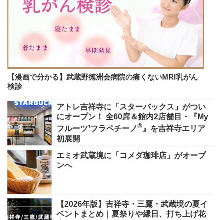
【漫画で分かる】武蔵野徳洲会病院の痛くないMRI乳がん
検診
アトレ吉祥寺に「スターバックス」がつい
にオープン！ 全60席＆館内2店舗目・『My
®
フルーツ³フラペチーノ
』を吉祥寺エリア
初展開
エミオ武蔵境に「コメダ珈琲店」がオープ
ンへ
【2026年版】吉祥寺・三鷹・武蔵境の夏イ
ベントまとめ｜夏祭りや縁日、打ち上げ花