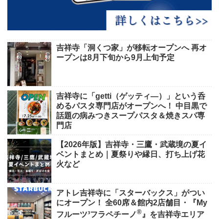
吉祥寺「洞くつ家」が移転オープンへ 再オ
ープンは8月下旬から9月上旬予定
吉祥寺に「getti（ゲッティ―）」という呑
めるパスタ専門店がオープンへ！ 中目黒で
話題の病みつきスープパスタ＆焼きスパ専
門店
【2026年版】吉祥寺・三鷹・武蔵境の夏イ
ベントまとめ｜夏祭りや縁日、打ち上げ花
火など
アトレ吉祥寺に「スターバックス」がつい
にオープン！ 全60席＆館内2店舗目・『My
®
フルーツ³フラペチーノ
』を吉祥寺エリア