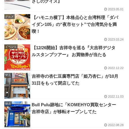
さしのクイズ】
2023.05.01
グルメ
【ハモニカ横丁】本格点心と台湾料理「ダパ
イダン105」の“夜市セット”で台湾気分を満
喫！
2023.03.24
イベント
【12/26開始】吉祥寺を巡る『大吉祥デジタ
ルスタンプツアー』 お買物券が当たる
2022.12.22
閉店
吉祥寺の杏仁豆腐専門店「姫乃杏仁」が10月
31日をもって閉店してた
2022.11.03
開店
Bull Pulu跡地に「KOMEHYO買取センター
吉祥寺店」が移転オープンしてた
2022.08.28