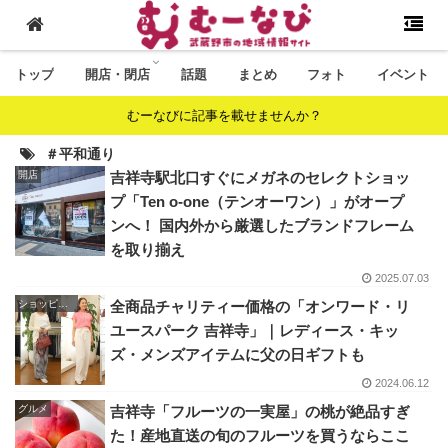
トップ
開店・閉店
話題
まとめ
フォト
イベント
むーなびに記事を載せませんか？
＃平和通り
開店
吉祥寺駅北口すぐにメガネのセレクトショッ
プ「Ten o-one（テンオーワン）」がオープ
ンへ！ 国内外から厳選したブランドフレーム
を取り揃え
2025.07.03
ショッピング
全商品チャリティー価格の「オンワード・リ
ユースパーク 吉祥寺」｜レディース・キッ
ズ・メンズアイテムに父の日ギフトも
2024.06.12
グルメ
吉祥寺「フルーツの一実屋」の桃が絶品すぎ
た！産地直送の旬のフルーツを買うならここ