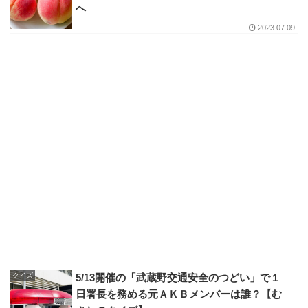
へ
2023.07.09
クイズ
5/13開催の「武蔵野交通安全のつどい」で１
日署長を務める元ＡＫＢメンバーは誰？【む