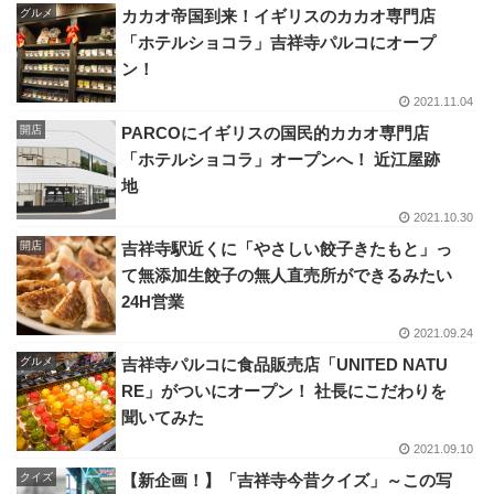
グルメ
カカオ帝国到来！イギリスのカカオ専門店
「ホテルショコラ」吉祥寺パルコにオープ
ン！
2021.11.04
開店
PARCOにイギリスの国民的カカオ専門店
「ホテルショコラ」オープンへ！ 近江屋跡
地
2021.10.30
開店
吉祥寺駅近くに「やさしい餃子きたもと」っ
て無添加生餃子の無人直売所ができるみたい
24H営業
2021.09.24
グルメ
吉祥寺パルコに食品販売店「UNITED NATU
RE」がついにオープン！ 社長にこだわりを
聞いてみた
2021.09.10
クイズ
【新企画！】「吉祥寺今昔クイズ」～この写