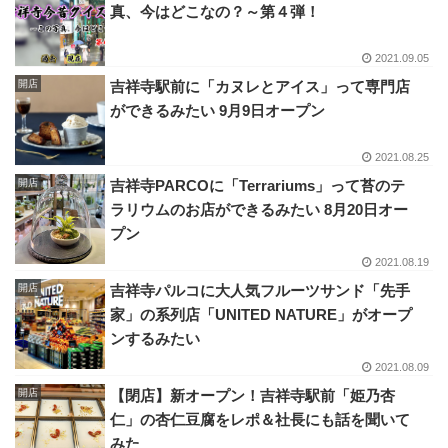
真、今はどこなの？～第４弾！
2021.09.05
開店
吉祥寺駅前に「カヌレとアイス」って専門店
ができるみたい 9月9日オープン
2021.08.25
開店
吉祥寺PARCOに「Terrariums」って苔のテ
ラリウムのお店ができるみたい 8月20日オー
プン
2021.08.19
開店
吉祥寺パルコに大人気フルーツサンド「先手
家」の系列店「UNITED NATURE」がオープ
ンするみたい
2021.08.09
開店
【閉店】新オープン！吉祥寺駅前「姫乃杏
仁」の杏仁豆腐をレポ＆社長にも話を聞いて
みた