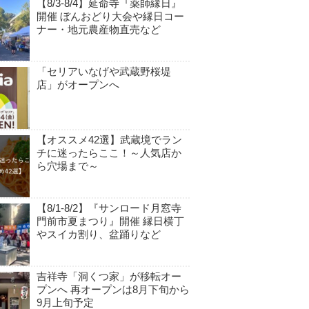
【8/3-8/4】延命寺『薬師縁日』
開催 ぼんおどり大会や縁日コー
ナー・地元農産物直売など
「セリアいなげや武蔵野桜堤
店」がオープンへ
【オススメ42選】武蔵境でラン
チに迷ったらここ！～人気店か
ら穴場まで～
【8/1-8/2】『サンロード月窓寺
門前市夏まつり』開催 縁日横丁
やスイカ割り、盆踊りなど
吉祥寺「洞くつ家」が移転オー
プンへ 再オープンは8月下旬から
9月上旬予定