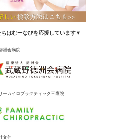
たちはむーなびを応援しています▼
徳洲会病院
リーカイロプラクティック三鷹院
社文伸