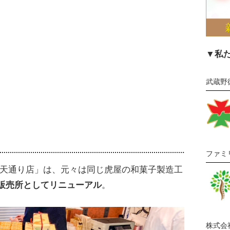
▼私
武蔵野
ファミ
弁天通り店」は、元々は同じ虎屋の和菓子製造工
販売所としてリニューアル
。
株式会