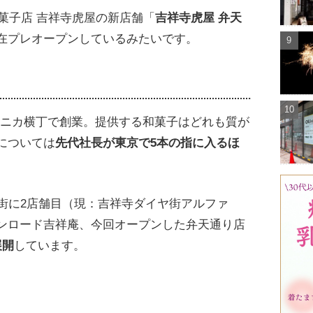
菓子店 吉祥寺虎屋の新店舗「
吉祥寺虎屋 弁天
在プレオープンしているみたいです。
モニカ横丁で創業。提供する和菓子はどれも質が
については
先代社長が東京で5本の指に入るほ
街に2店舗目（現：吉祥寺ダイヤ街アルファ
ンロード吉祥庵、今回オープンした弁天通り店
展開
しています。