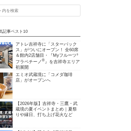
気記事ベスト10
アトレ吉祥寺に「スターバック
ス」がついにオープン！ 全60席
＆館内2店舗目・『Myフルーツ³
®
フラペチーノ
』を吉祥寺エリア
初展開
エミオ武蔵境に「コメダ珈琲
店」がオープンへ
【2026年版】吉祥寺・三鷹・武
蔵境の夏イベントまとめ｜夏祭
りや縁日、打ち上げ花火など