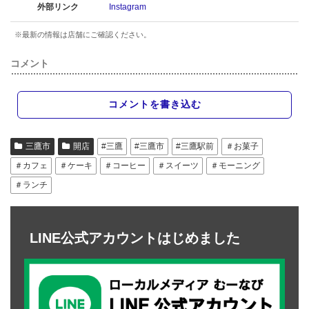
外部リンク
Instagram
※最新の情報は店舗にご確認ください。
コメント
コメントを書き込む
三鷹市
開店
#三鷹
#三鷹市
#三鷹駅前
＃お菓子
＃カフェ
＃ケーキ
＃コーヒー
＃スイーツ
＃モーニング
＃ランチ
LINE公式アカウントはじめました