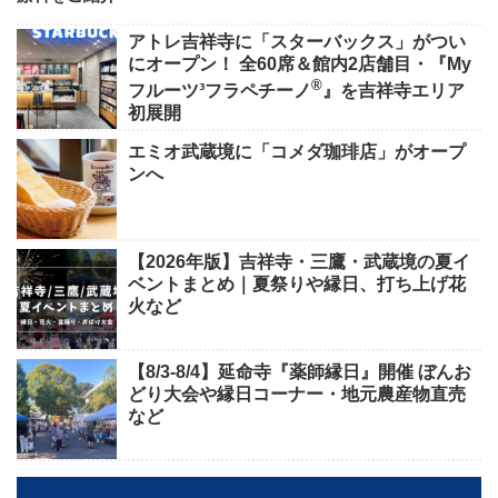
アトレ吉祥寺に「スターバックス」がつい
にオープン！ 全60席＆館内2店舗目・『My
®
フルーツ³フラペチーノ
』を吉祥寺エリア
初展開
エミオ武蔵境に「コメダ珈琲店」がオープ
ンへ
【2026年版】吉祥寺・三鷹・武蔵境の夏イ
ベントまとめ｜夏祭りや縁日、打ち上げ花
火など
【8/3-8/4】延命寺『薬師縁日』開催 ぼんお
どり大会や縁日コーナー・地元農産物直売
など