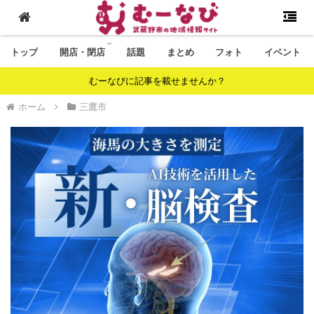
トップ
開店・閉店
話題
まとめ
フォト
イベント
むーなびに記事を載せませんか？
ホーム
三鷹市