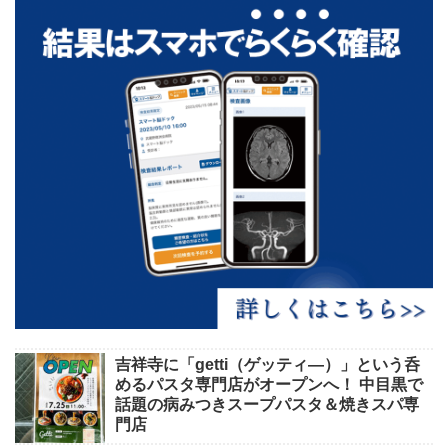
吉祥寺に「getti（ゲッティ―）」という呑
めるパスタ専門店がオープンへ！ 中目黒で
話題の病みつきスープパスタ＆焼きスパ専
門店