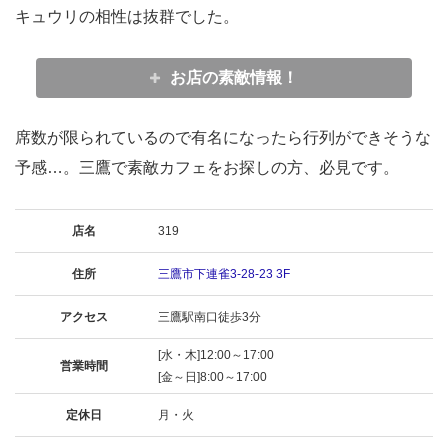
キュウリの相性は抜群でした。
お店の素敵情報！
席数が限られているので有名になったら行列ができそうな
予感…。三鷹で素敵カフェをお探しの方、必見です。
店名
319
住所
三鷹市下連雀3-28-23 3F
アクセス
三鷹駅南口徒歩3分
[水・木]12:00～17:00
営業時間
[金～日]8:00～17:00
定休日
月・火