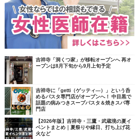
吉祥寺「洞くつ家」が移転オープンへ 再オ
ープンは8月下旬から9月上旬予定
吉祥寺に「getti（ゲッティ―）」という呑
めるパスタ専門店がオープンへ！ 中目黒で
話題の病みつきスープパスタ＆焼きスパ専
門店
【2026年版】吉祥寺・三鷹・武蔵境の夏イ
ベントまとめ｜夏祭りや縁日、打ち上げ花
火など