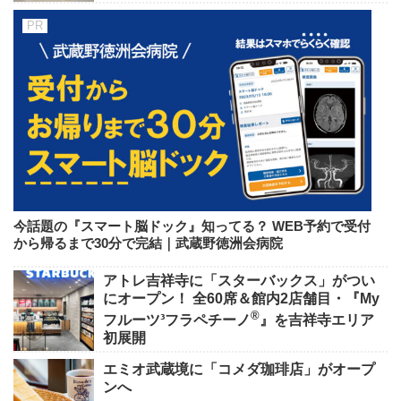
今話題の『スマート脳ドック』知ってる？ WEB予約で受付
から帰るまで30分で完結｜武蔵野徳洲会病院
アトレ吉祥寺に「スターバックス」がつい
にオープン！ 全60席＆館内2店舗目・『My
®
フルーツ³フラペチーノ
』を吉祥寺エリア
初展開
エミオ武蔵境に「コメダ珈琲店」がオープ
ンへ