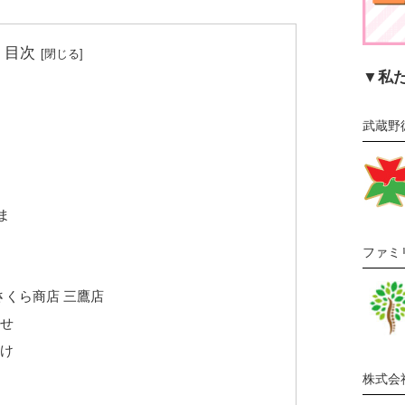
目次
▼私
武蔵野
ま
ファミ
さくら商店 三鷹店
わせ
わけ
株式会