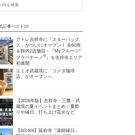
気記事ベスト10
アトレ吉祥寺に「スターバック
ス」がついにオープン！ 全60席
＆館内2店舗目・『Myフルーツ³
®
フラペチーノ
』を吉祥寺エリア
初展開
エミオ武蔵境に「コメダ珈琲
店」がオープンへ
【2026年版】吉祥寺・三鷹・武
蔵境の夏イベントまとめ｜夏祭
りや縁日、打ち上げ花火など
【8/3-8/4】延命寺『薬師縁日』