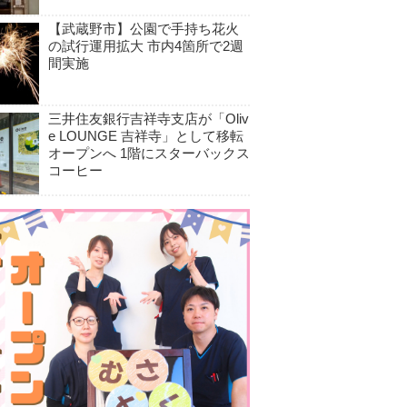
【武蔵野市】公園で手持ち花火
の試行運用拡大 市内4箇所で2週
間実施
三井住友銀行吉祥寺支店が「Oliv
e LOUNGE 吉祥寺」として移転
オープンへ 1階にスターバックス
コーヒー