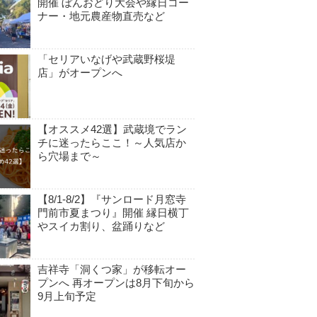
開催 ぼんおどり大会や縁日コー
ナー・地元農産物直売など
「セリアいなげや武蔵野桜堤
店」がオープンへ
【オススメ42選】武蔵境でラン
チに迷ったらここ！～人気店か
ら穴場まで～
【8/1-8/2】『サンロード月窓寺
門前市夏まつり』開催 縁日横丁
やスイカ割り、盆踊りなど
吉祥寺「洞くつ家」が移転オー
プンへ 再オープンは8月下旬から
9月上旬予定