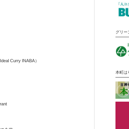
グリー
l Curry INABA）
本町は
rant