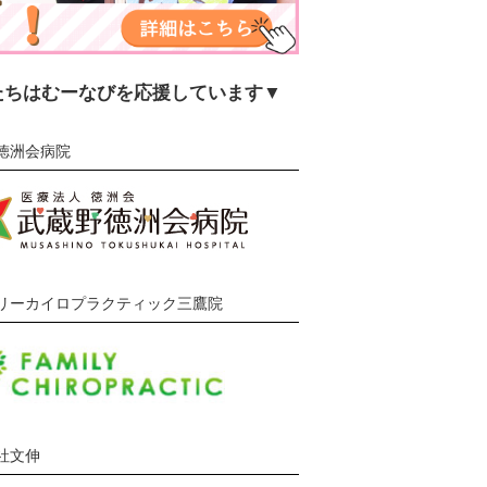
たちはむーなびを応援しています▼
徳洲会病院
リーカイロプラクティック三鷹院
社文伸