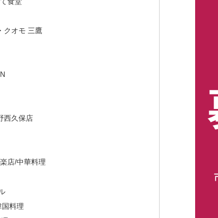
たて食堂
・クオモ 三鷹
ON
野西久保店
楽店/中華料理
ル
韓国料理