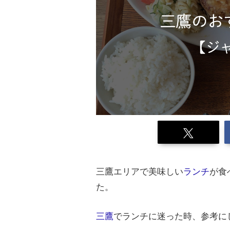
三鷹エリアで美味しい
ランチ
が食
た。
三鷹
でランチに迷った時、参考に