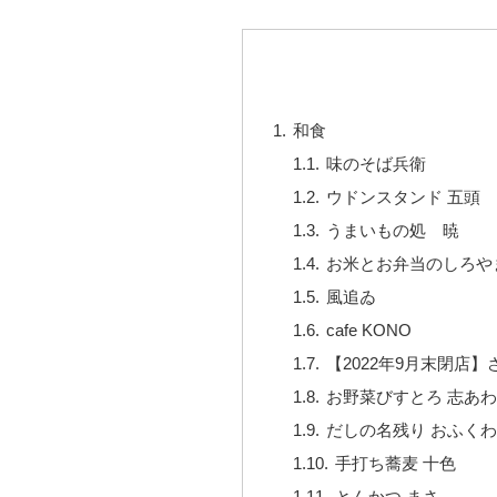
和食
味のそば兵衛
ウドンスタンド 五頭
うまいもの処 暁
お米とお弁当のしろや
風追ゐ
cafe KONO
【2022年9月末閉店】
お野菜びすとろ 志あ
だしの名残り おふく
手打ち蕎麦 十色
とんかつ まさ