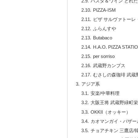
パスタ＆ワイン とれ
PIZZA-ISM
ピザ サルヴァトーレ
ふらんすや
Butabaco
H.A.O. PIZZA STATI
per sorriso
武蔵野カンプス
むさしの森珈琲 武蔵
アジア系
安楽/中華料理
大阪王将 武蔵野緑町栄
OKKII（オッキー）
カオマンガイ・バザー
チョアチキン 三鷹店/